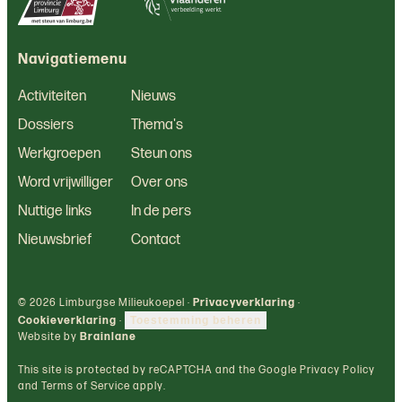
Navigatiemenu
Activiteiten
Nieuws
Dossiers
Thema's
Werkgroepen
Steun ons
Word vrijwilliger
Over ons
Nuttige links
In de pers
Nieuwsbrief
Contact
© 2026 Limburgse Milieukoepel ·
Privacyverklaring
·
Cookieverklaring
·
Toestemming beheren
Website by
Brainlane
This site is protected by reCAPTCHA and the Google Privacy Policy
and Terms of Service apply.