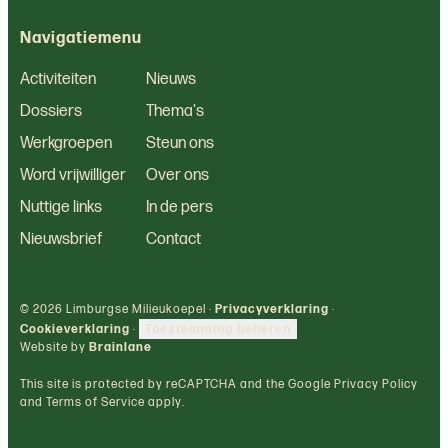
Navigatiemenu
Activiteiten
Nieuws
Dossiers
Thema's
Werkgroepen
Steun ons
Word vrijwilliger
Over ons
Nuttige links
In de pers
Nieuwsbrief
Contact
© 2026 Limburgse Milieukoepel ·
Privacyverklaring
·
Cookieverklaring
·
Toestemming beheren
Website by
Brainlane
This site is protected by reCAPTCHA and the Google Privacy Policy
and Terms of Service apply.