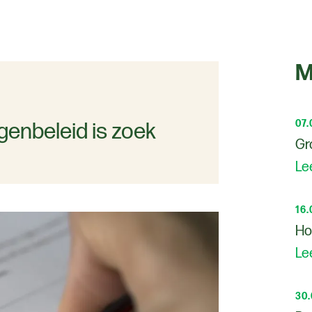
M
07.
genbeleid is zoek
Gr
Le
16.
Ho
Le
30