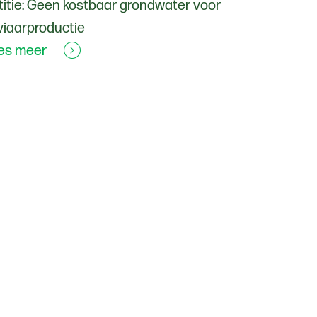
titie: Geen kostbaar grondwater voor
viaarproductie
es meer