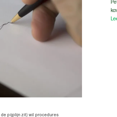
Pe
ka
Le
e pijplijn zit) wil procedures