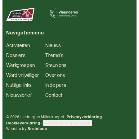
Navigatiemenu
Activiteiten
Nieuws
Dossiers
Thema's
Werkgroepen
Steun ons
Word vrijwilliger
Over ons
Nuttige links
In de pers
Nieuwsbrief
Contact
© 2026 Limburgse Milieukoepel ·
Privacyverklaring
·
Cookieverklaring
·
Toestemming beheren
Website by
Brainlane