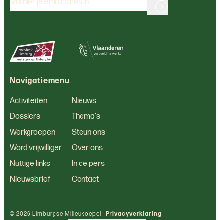
Navigatiemenu
Activiteiten
Nieuws
Dossiers
Thema's
Werkgroepen
Steun ons
Word vrijwilliger
Over ons
Nuttige links
In de pers
Nieuwsbrief
Contact
© 2026 Limburgse Milieukoepel ·
Privacyverklaring
·