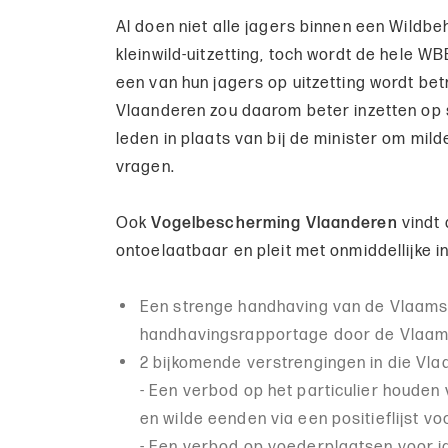
Al doen niet alle jagers binnen een Wildb
kleinwild-uitzetting, toch wordt de hele W
een van hun jagers op uitzetting wordt be
Vlaanderen zou daarom beter inzetten op st
leden in plaats van bij de minister om mi
vragen.
Ook
Vogelbescherming Vlaanderen
vindt 
ontoelaatbaar en pleit met onmiddellijke i
Een strenge handhaving van de Vlaamse
handhavingsrapportage door de Vlaam
2 bijkomende verstrengingen in die Vla
- Een verbod op het particulier houden
en wilde eenden via een positieflijst vo
- Een verbod op voederplaatsen voor ja