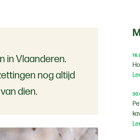
M
16.
en in Vlaanderen.
Ho
ettingen nog altijd
Le
 van dien.
30
Pe
ka
Le