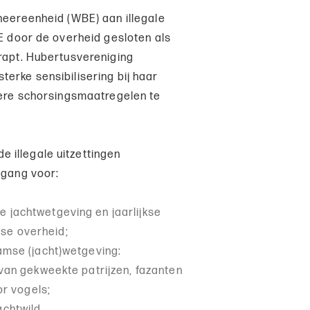
eheereenheid (WBE) aan illegale
BE door de overheid gesloten als
trapt. Hubertusvereniging
erke sensibilisering bij haar
ldere schorsingsmaatregelen te
de illegale uitzettingen
ngang voor:
 jachtwetgeving en jaarlijkse
se overheid;
amse (jacht)wetgeving:
 van gekweekte patrijzen, fazanten
or vogels;
chtwild.