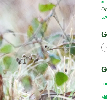
30
Od
Le
G
G
La
Mi