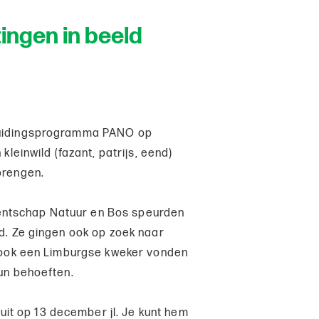
ttingen in beeld
-duidingsprogramma PANO op
kleinwild (fazant, patrijs, eend)
brengen.
entschap Natuur en Bos speurden
ld. Ze gingen ook op zoek naar
ze ook een Limburgse kweker vonden
hun behoeften.
t op 13 december jl. Je kunt hem