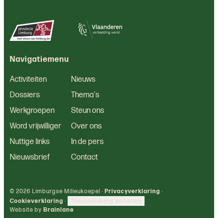
Navigatiemenu
Activiteiten
Nieuws
Dossiers
Thema's
Werkgroepen
Steun ons
Word vrijwilliger
Over ons
Nuttige links
In de pers
Nieuwsbrief
Contact
© 2026 Limburgse Milieukoepel ·
Privacyverklaring
·
Cookieverklaring
·
Toestemming beheren
Website by
Brainlane