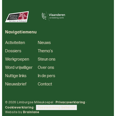
Navigatiemenu
Activiteiten
Nieuws
Dossiers
Thema's
Werkgroepen
Steun ons
Word vrijwilliger
Over ons
Nuttige links
In de pers
Nieuwsbrief
Contact
© 2026 Limburgse Milieukoepel ·
Privacyverklaring
·
Cookieverklaring
·
Toestemming beheren
Website by
Brainlane