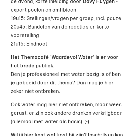
de avond, korte inleiding door
Davy Huygen
-
expert poelen en amfibieën
19u15: Stellingen/vragen per groep, incl. pauze
20u45: Bundelen van de reacties en korte
voorstelling
21u15: Eindnoot
Het Themacafé 'Waardevol Water' is er voor
het brede publiek.
Ben je professioneel met water bezig is of ben
je geboeid door dit thema? Dan mag je hier
zeker niet ontbreken.
Ook water mag hier niet ontbreken, maar wees
gerust, er zijn ook andere dranken verkrijgbaar
(allemaal met water als basis). ;-)
Wil jij hier kost wat kost bij zijn?
Inschrijven kan