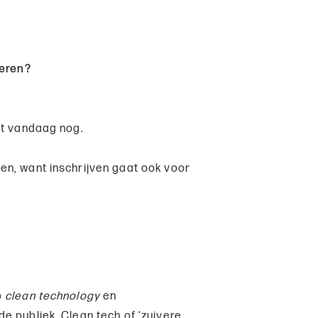
deren?
et vandaag nog.
en, want inschrijven gaat ook voor
p
clean technology
en
e publiek. Clean tech of ‘zuivere