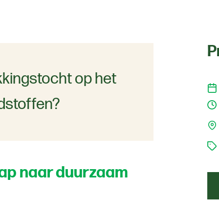
P
kkingstocht op het
dstoffen?
stap naar duurzaam