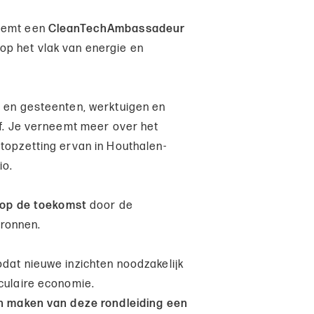
neemt een
CleanTechAmbassadeur
op het vlak van energie en
 en gesteenten, werktuigen en
ef. Je verneemt meer over het
stopzetting ervan in Houthalen-
io.
k op de toekomst
door de
bronnen.
odat nieuwe inzichten noodzakelijk
rculaire economie.
ven maken van deze rondleiding een