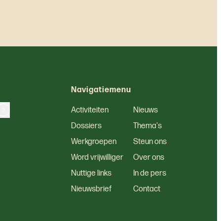
Navigatiemenu
Activiteiten
Nieuws
Dossiers
Thema's
Werkgroepen
Steun ons
Word vrijwilliger
Over ons
Nuttige links
In de pers
Nieuwsbrief
Contact