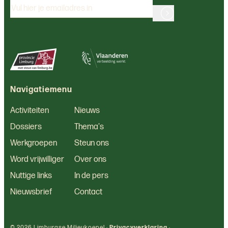
Navigatiemenu
Activiteiten
Nieuws
Dossiers
Thema's
Werkgroepen
Steun ons
Word vrijwilliger
Over ons
Nuttige links
In de pers
Nieuwsbrief
Contact
© 2026 Limburgse Milieukoepel ·
Privacyverklaring
·