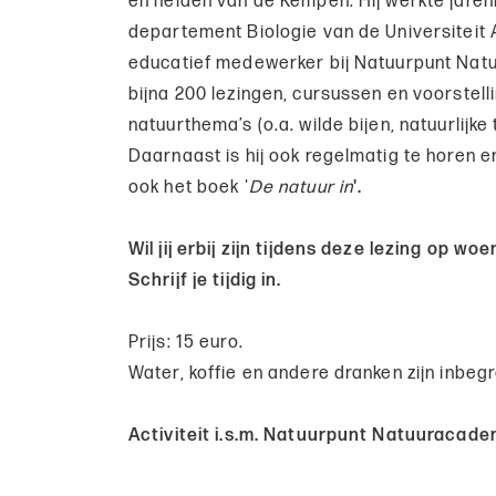
en heiden van de Kempen. Hij werkte jaren
departement Biologie van de Universiteit 
educatief medewerker bij Natuurpunt Natuu
bijna 200 lezingen, cursussen en voorstel
natuurthema’s (o.a. wilde bijen, natuurlijk
Daarnaast is hij ook regelmatig te horen en
ook het boek '
De natuur in
'.
Wil jij erbij zijn tijdens deze lezing op w
Schrijf je tijdig in.
Prijs: 15 euro.
Water, koffie en andere dranken zijn inbegr
Activiteit i.s.m. Natuurpunt Natuuracade