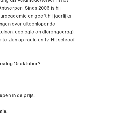
lang als veldmedewerker in het
Antwerpen. Sinds 2006 is hij
racademie en geeft hij jaarlijks
lingen over uiteenlopende
e tuinen, ecologie en dierengedrag).
 te zien op radio en tv. Hij schreef
oensdag 15 oktober?
epen in de prijs.
mie.