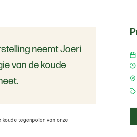
P
stelling neemt Joeri
gie van de koude
neet.
e koude tegenpolen van onze
.