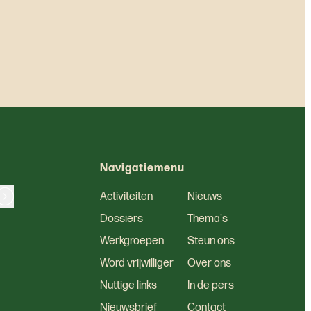
Navigatiemenu
Activiteiten
Nieuws
Dossiers
Thema's
Werkgroepen
Steun ons
Word vrijwilliger
Over ons
Nuttige links
In de pers
Nieuwsbrief
Contact