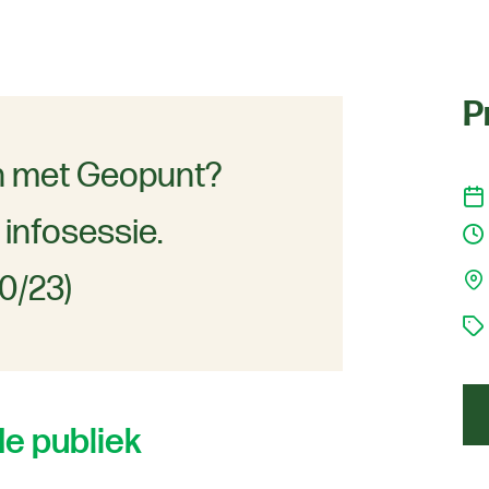
P
ken met Geopunt?
 infosessie.
0/23)
de publiek