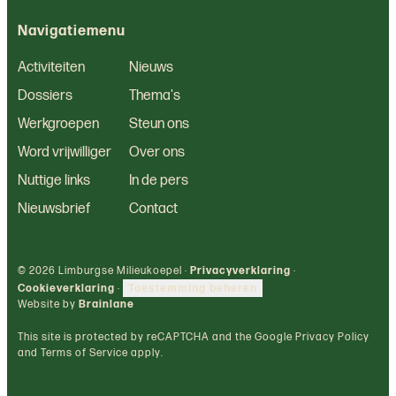
Navigatiemenu
Activiteiten
Nieuws
Dossiers
Thema's
Werkgroepen
Steun ons
Word vrijwilliger
Over ons
Nuttige links
In de pers
Nieuwsbrief
Contact
© 2026 Limburgse Milieukoepel ·
Privacyverklaring
·
Cookieverklaring
·
Toestemming beheren
Website by
Brainlane
This site is protected by reCAPTCHA and the Google Privacy Policy
and Terms of Service apply.